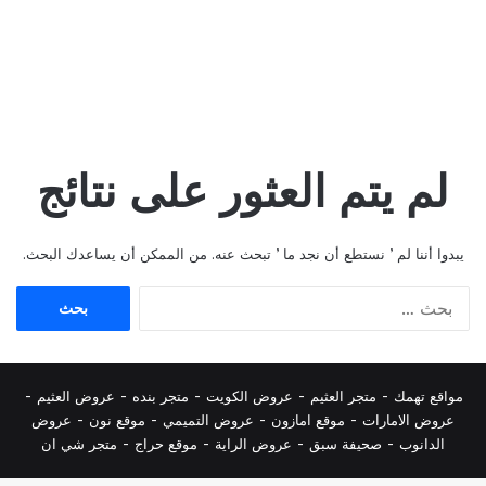
لم يتم العثور على نتائج
يبدوا أننا لم ’ نستطع أن نجد ما ’ تبحث عنه. من الممكن أن يساعدك البحث.
البحث
عن:
مواقع تهمك -
متجر العثيم
-
عروض الكويت
-
متجر بنده
-
عروض العثيم
-
عروض الامارات
-
موقع امازون
-
عروض التميمي
-
م
وقع نون
-
عروض
الدانوب
-
صحيفة سبق
-
عروض الراية
-
موقع حراج
-
متجر شي ان