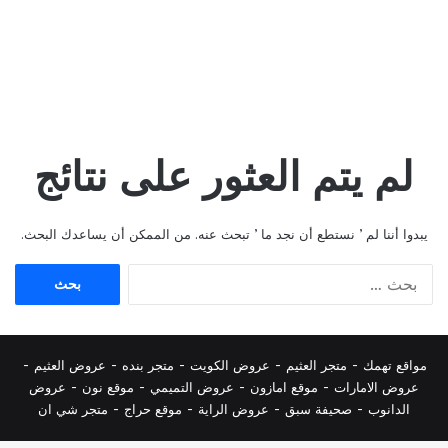
لم يتم العثور على نتائج
يبدوا أننا لم ’ نستطع أن نجد ما ’ تبحث عنه. من الممكن أن يساعدك البحث.
البحث
عن:
مواقع تهمك -
متجر العثيم
-
عروض الكويت
-
متجر بنده
-
عروض العثيم
-
عروض الامارات
-
موقع امازون
-
عروض التميمي
-
م
وقع نون
-
عروض
الدانوب
-
صحيفة سبق
-
عروض الراية
-
موقع حراج
-
متجر شي ان