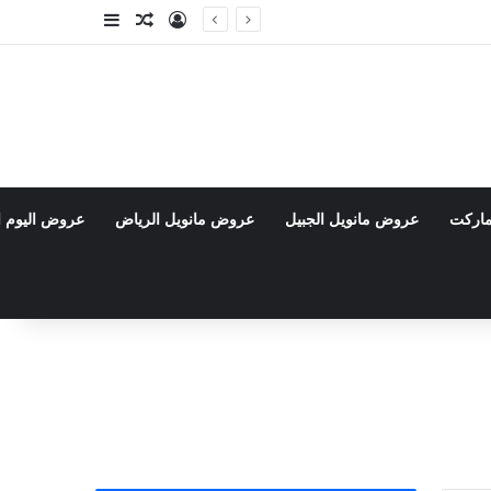
تسجيل الدخول
مقال عشوائي
إضافة عمود جا
ماركت
عروض مانويل الجبيل
عروض مانويل الرياض
عروض اليوم ا