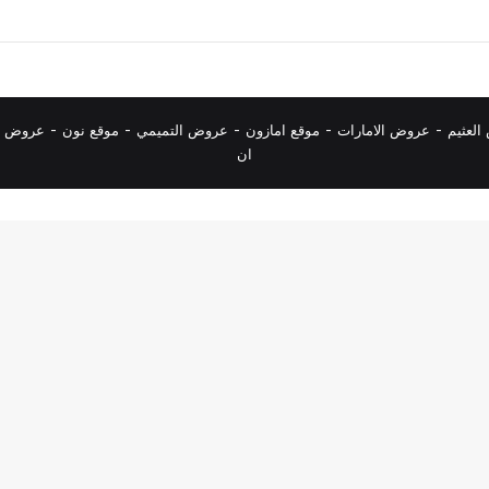
لعثيم
-
عروض الامارات
-
موقع امازون
-
عروض التميمي
-
م
وقع نون
-
عروض ا
ان