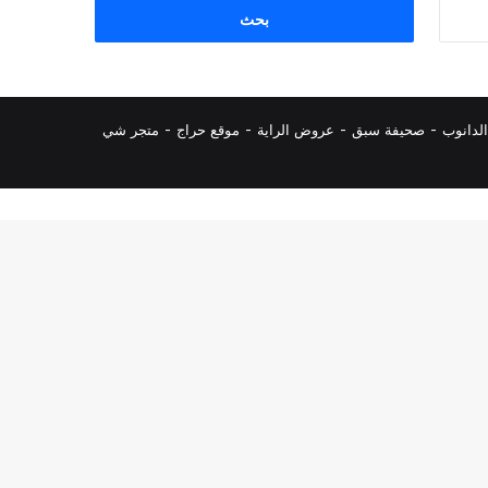
البحث
عن:
لدانوب
-
صحيفة سبق
-
عروض الراية
-
موقع حراج
-
متجر شي