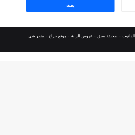
البحث
عن:
لدانوب
-
صحيفة سبق
-
عروض الراية
-
موقع حراج
-
متجر شي