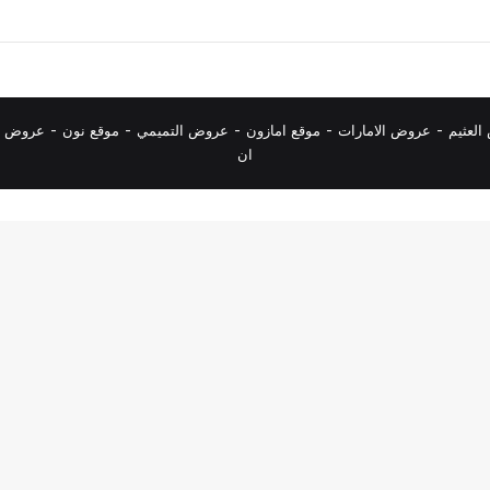
لعثيم
-
عروض الامارات
-
موقع امازون
-
عروض التميمي
-
م
وقع نون
-
عروض ا
ان