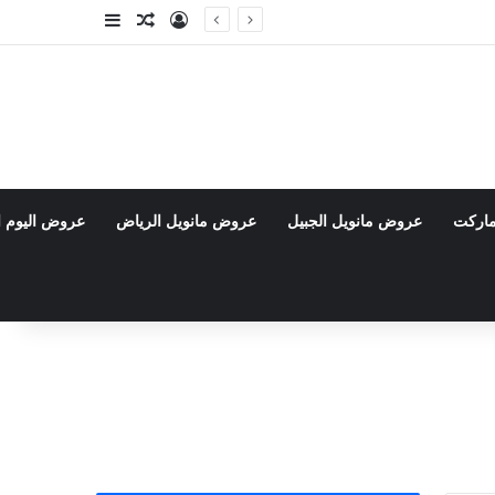
تسجيل الدخول
مقال عشوائي
إضافة عمود جا
ماركت
عروض مانويل الجبيل
عروض مانويل الرياض
عروض اليوم ا