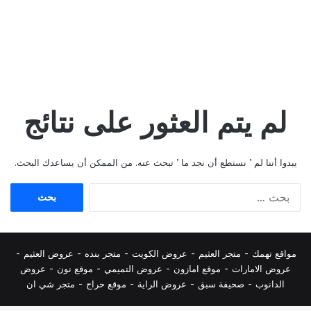
لم يتم العثور على نتائج
يبدوا أننا لم ’ نستطع أن نجد ما ’ تبحث عنه. من الممكن أن يساعدك البحث.
البحث
عن:
مواقع تهمك -
متجر العثيم
-
عروض الكويت
-
متجر بنده
-
عروض العثيم
-
عروض الامارات
-
موقع امازون
-
عروض التميمي
-
م
وقع نون
-
عروض
الدانوب
-
صحيفة سبق
-
عروض الراية
-
موقع حراج
-
متجر شي ان