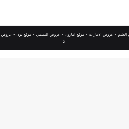
لعثيم
-
عروض الامارات
-
موقع امازون
-
عروض التميمي
-
م
وقع نون
-
عروض ا
ان