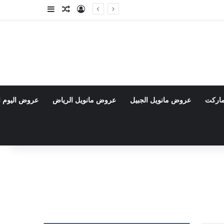
تسجيل الدخول
مقال عشوائي
إضافة عمود جا
ماركت
عروض مانويل الجبيل
عروض مانويل الرياض
عروض اليوم ا