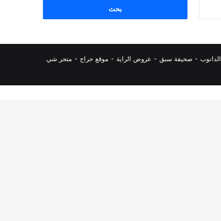
البحث
عن:
لدانوب
-
صحيفة سبق
-
عروض الراية
-
موقع حراج
-
متجر شي