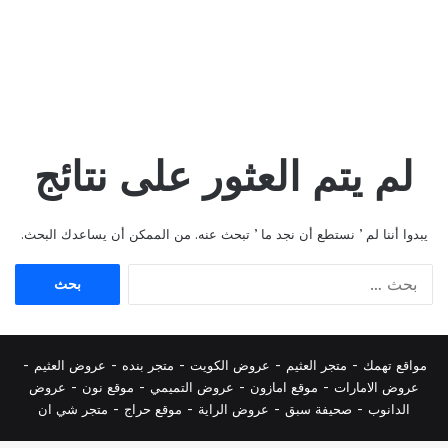
لم يتم العثور على نتائج
يبدوا أننا لم ’ نستطع أن نجد ما ’ تبحث عنه. من الممكن أن يساعدك البحث.
البحث
عن:
مواقع تهمك -
متجر العثيم
-
عروض الكويت
-
متجر بنده
-
عروض العثيم
-
عروض الامارات
-
موقع امازون
-
عروض التميمي
-
م
وقع نون
-
عروض
الدانوب
-
صحيفة سبق
-
عروض الراية
-
موقع حراج
-
متجر شي ان