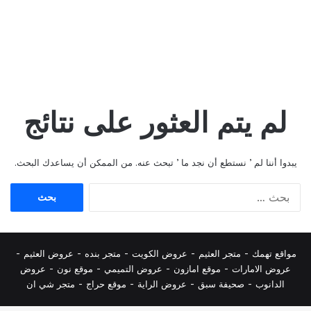
لم يتم العثور على نتائج
يبدوا أننا لم ’ نستطع أن نجد ما ’ تبحث عنه. من الممكن أن يساعدك البحث.
البحث
عن:
مواقع تهمك -
متجر العثيم
-
عروض الكويت
-
متجر بنده
-
عروض العثيم
-
عروض الامارات
-
موقع امازون
-
عروض التميمي
-
م
وقع نون
-
عروض
الدانوب
-
صحيفة سبق
-
عروض الراية
-
موقع حراج
-
متجر شي ان