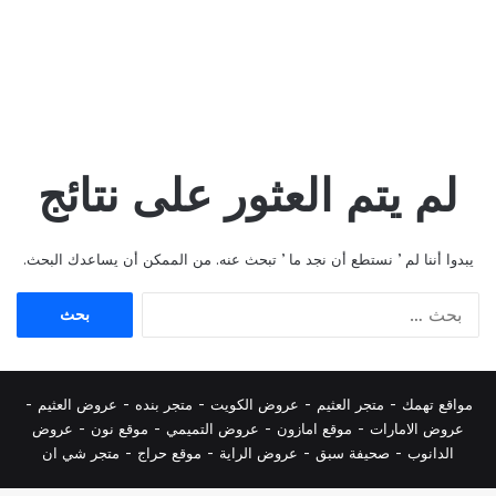
لم يتم العثور على نتائج
يبدوا أننا لم ’ نستطع أن نجد ما ’ تبحث عنه. من الممكن أن يساعدك البحث.
البحث
عن:
مواقع تهمك -
متجر العثيم
-
عروض الكويت
-
متجر بنده
-
عروض العثيم
-
عروض الامارات
-
موقع امازون
-
عروض التميمي
-
م
وقع نون
-
عروض
الدانوب
-
صحيفة سبق
-
عروض الراية
-
موقع حراج
-
متجر شي ان