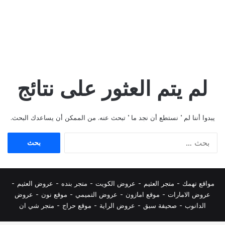
لم يتم العثور على نتائج
يبدوا أننا لم ’ نستطع أن نجد ما ’ تبحث عنه. من الممكن أن يساعدك البحث.
البحث
عن:
مواقع تهمك -
متجر العثيم
-
عروض الكويت
-
متجر بنده
-
عروض العثيم
-
عروض الامارات
-
موقع امازون
-
عروض التميمي
-
م
وقع نون
-
عروض
الدانوب
-
صحيفة سبق
-
عروض الراية
-
موقع حراج
-
متجر شي ان