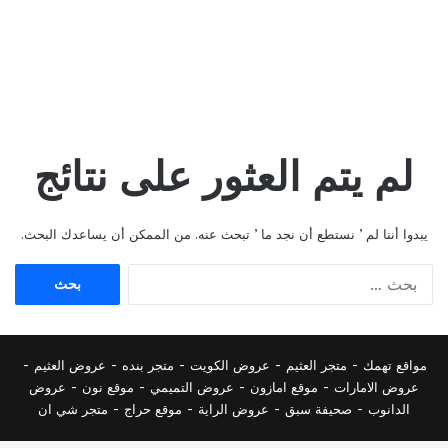
لم يتم العثور على نتائج
يبدوا أننا لم ’ نستطع أن نجد ما ’ تبحث عنه. من الممكن أن يساعدك البحث.
البحث
عن:
مواقع تهمك -
متجر العثيم
-
عروض الكويت
-
متجر بنده
-
عروض العثيم
-
عروض الامارات
-
موقع امازون
-
عروض التميمي
-
م
وقع نون
-
عروض
الدانوب
-
صحيفة سبق
-
عروض الراية
-
موقع حراج
-
متجر شي ان