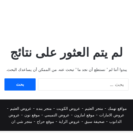
لم يتم العثور على نتائج
يبدوا أننا لم ’ نستطع أن نجد ما ’ تبحث عنه. من الممكن أن يساعدك البحث.
البحث
عن:
مواقع تهمك -
متجر العثيم
-
عروض الكويت
-
متجر بنده
-
عروض العثيم
-
عروض الامارات
-
موقع امازون
-
عروض التميمي
-
م
وقع نون
-
عروض
الدانوب
-
صحيفة سبق
-
عروض الراية
-
موقع حراج
-
متجر شي ان