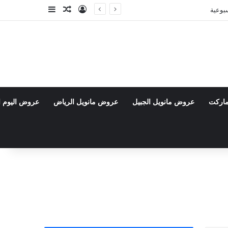
تسجيل الدخول
مقال عشوائي
إضافة عمود جا
ماركت
عروض مانويل الجبيل
عروض مانويل الرياض
عروض اليوم ا