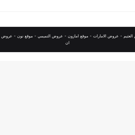
لعثيم
-
عروض الامارات
-
موقع امازون
-
عروض التميمي
-
م
وقع نون
-
عروض ا
ان