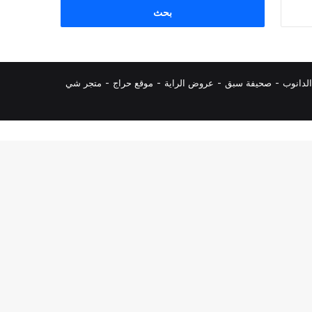
البحث
عن:
لدانوب
-
صحيفة سبق
-
عروض الراية
-
موقع حراج
-
متجر شي