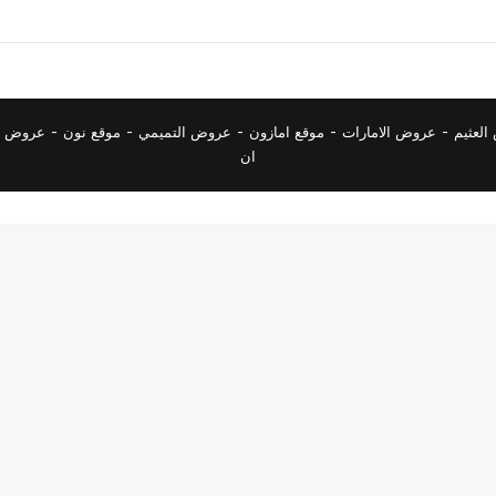
لعثيم
-
عروض الامارات
-
موقع امازون
-
عروض التميمي
-
م
وقع نون
-
عروض ا
ان