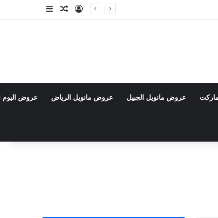
تسجيل الدخول
مقال عشوائي
إضافة عمود جا
ماركت
عروض مانويل الجبيل
عروض مانويل الرياض
عروض اليوم ا