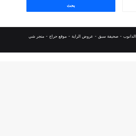
البحث
عن:
لدانوب
-
صحيفة سبق
-
عروض الراية
-
موقع حراج
-
متجر شي