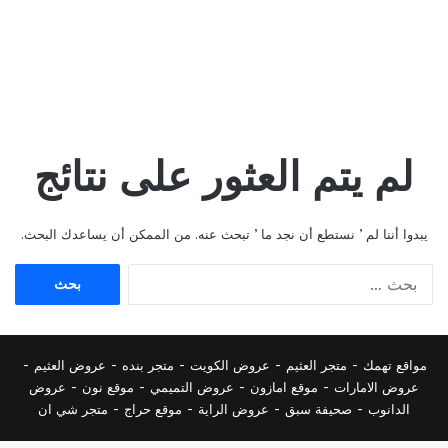
لم يتم العثور على نتائج
يبدوا أننا لم ’ نستطع أن نجد ما ’ تبحث عنه. من الممكن أن يساعدك البحث.
البحث
عن:
مواقع تهمك -
متجر العثيم
-
عروض الكويت
-
متجر بنده
-
عروض العثيم
-
عروض الامارات
-
موقع امازون
-
عروض التميمي
-
م
وقع نون
-
عروض
الدانوب
-
صحيفة سبق
-
عروض الراية
-
موقع حراج
-
متجر شي ان