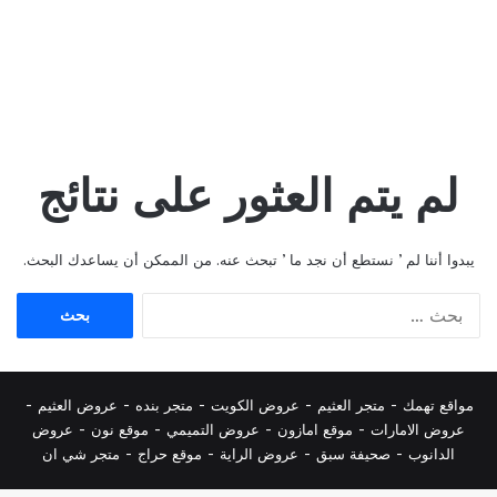
لم يتم العثور على نتائج
يبدوا أننا لم ’ نستطع أن نجد ما ’ تبحث عنه. من الممكن أن يساعدك البحث.
البحث
عن:
مواقع تهمك -
متجر العثيم
-
عروض الكويت
-
متجر بنده
-
عروض العثيم
-
عروض الامارات
-
موقع امازون
-
عروض التميمي
-
م
وقع نون
-
عروض
الدانوب
-
صحيفة سبق
-
عروض الراية
-
موقع حراج
-
متجر شي ان