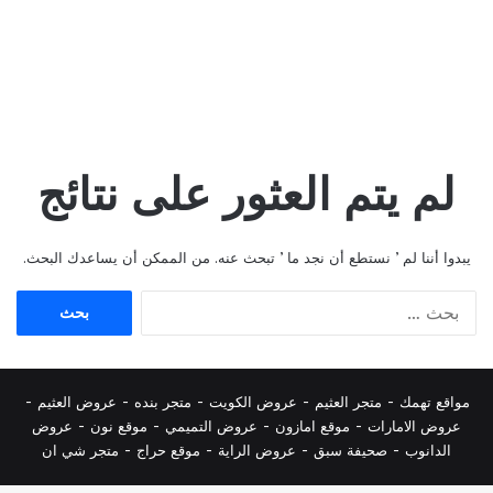
لم يتم العثور على نتائج
يبدوا أننا لم ’ نستطع أن نجد ما ’ تبحث عنه. من الممكن أن يساعدك البحث.
البحث
عن:
مواقع تهمك -
متجر العثيم
-
عروض الكويت
-
متجر بنده
-
عروض العثيم
-
عروض الامارات
-
موقع امازون
-
عروض التميمي
-
م
وقع نون
-
عروض
الدانوب
-
صحيفة سبق
-
عروض الراية
-
موقع حراج
-
متجر شي ان