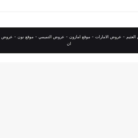
لعثيم
-
عروض الامارات
-
موقع امازون
-
عروض التميمي
-
م
وقع نون
-
عروض ا
ان