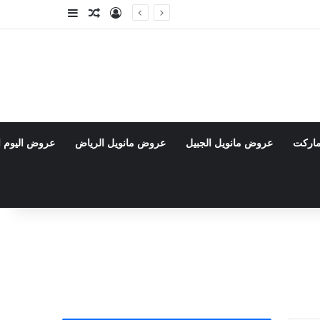
تسجيل الدخول
مقال عشوائي
إضافة عمود جا
ماركت
عروض مانويل الجبيل
عروض مانويل الرياض
عروض اليوم ا