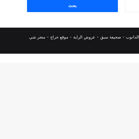
البحث
عن:
لدانوب
-
صحيفة سبق
-
عروض الراية
-
موقع حراج
-
متجر شي