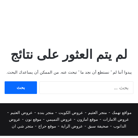
لم يتم العثور على نتائج
يبدوا أننا لم ’ نستطع أن نجد ما ’ تبحث عنه. من الممكن أن يساعدك البحث.
البحث
عن:
مواقع تهمك -
متجر العثيم
-
عروض الكويت
-
متجر بنده
-
عروض العثيم
-
عروض الامارات
-
موقع امازون
-
عروض التميمي
-
م
وقع نون
-
عروض
الدانوب
-
صحيفة سبق
-
عروض الراية
-
موقع حراج
-
متجر شي ان