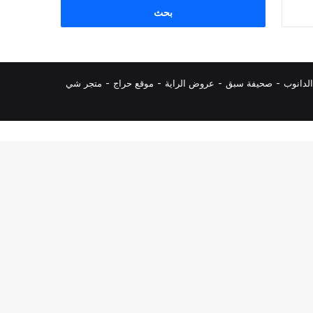
البحث
عن:
لدانوب
-
صحيفة سبق
-
عروض الراية
-
موقع حراج
-
متجر شي