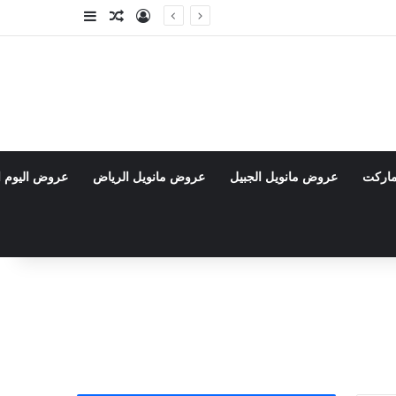
تسجيل الدخول
مقال عشوائي
إضافة عمود جا
ماركت
عروض مانويل الجبيل
عروض مانويل الرياض
عروض اليوم ا