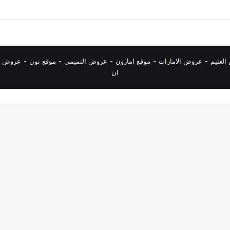
لعثيم
-
عروض الامارات
-
موقع امازون
-
عروض التميمي
-
م
وقع نون
-
عروض ا
ان