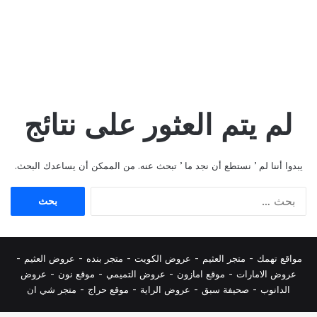
لم يتم العثور على نتائج
يبدوا أننا لم ’ نستطع أن نجد ما ’ تبحث عنه. من الممكن أن يساعدك البحث.
البحث
عن:
مواقع تهمك -
متجر العثيم
-
عروض الكويت
-
متجر بنده
-
عروض العثيم
-
عروض الامارات
-
موقع امازون
-
عروض التميمي
-
م
وقع نون
-
عروض
الدانوب
-
صحيفة سبق
-
عروض الراية
-
موقع حراج
-
متجر شي ان