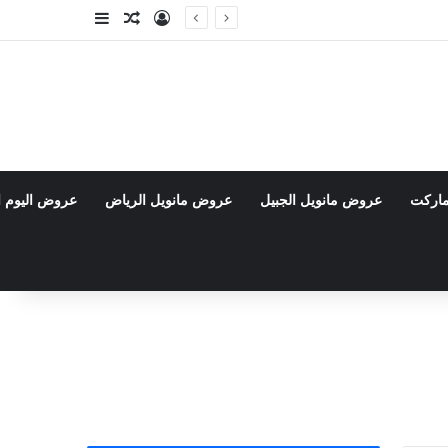
تسجيل الدخول
مقال عشوائي
إضافة عمود جا
ماركت
عروض مانويل الجبيل
عروض مانويل الرياض
عروض اليوم ا