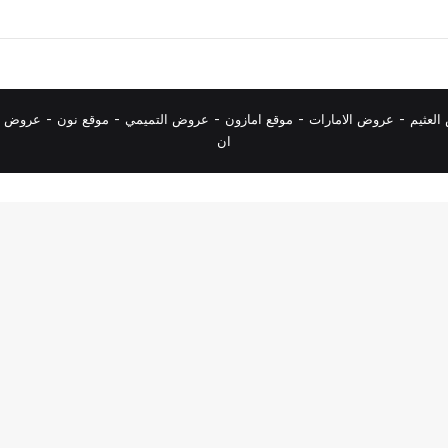
لعثيم
-
عروض الامارات
-
موقع امازون
-
عروض التميمي
-
م
وقع نون
-
عروض ا
ان