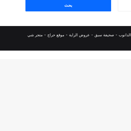
البحث
عن:
لدانوب
-
صحيفة سبق
-
عروض الراية
-
موقع حراج
-
متجر شي