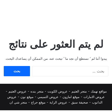
لم يتم العثور على نتائج
يبدوا أننا لم ’ نستطع أن نجد ما ’ تبحث عنه. من الممكن أن يساعدك البحث.
البحث
عن:
مواقع تهمك -
متجر العثيم
-
عروض الكويت
-
متجر بنده
-
عروض العثيم
-
عروض الامارات
-
موقع امازون
-
عروض التميمي
-
م
وقع نون
-
عروض
الدانوب
-
صحيفة سبق
-
عروض الراية
-
موقع حراج
-
متجر شي ان