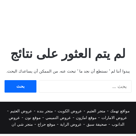
لم يتم العثور على نتائج
يبدوا أننا لم ’ نستطع أن نجد ما ’ تبحث عنه. من الممكن أن يساعدك البحث.
البحث
عن:
مواقع تهمك -
متجر العثيم
-
عروض الكويت
-
متجر بنده
-
عروض العثيم
-
عروض الامارات
-
موقع امازون
-
عروض التميمي
-
م
وقع نون
-
عروض
الدانوب
-
صحيفة سبق
-
عروض الراية
-
موقع حراج
-
متجر شي ان