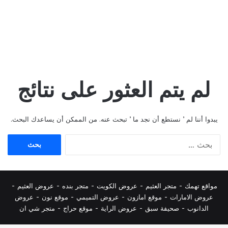
لم يتم العثور على نتائج
يبدوا أننا لم ’ نستطع أن نجد ما ’ تبحث عنه. من الممكن أن يساعدك البحث.
البحث
عن:
مواقع تهمك -
متجر العثيم
-
عروض الكويت
-
متجر بنده
-
عروض العثيم
-
عروض الامارات
-
موقع امازون
-
عروض التميمي
-
م
وقع نون
-
عروض
الدانوب
-
صحيفة سبق
-
عروض الراية
-
موقع حراج
-
متجر شي ان