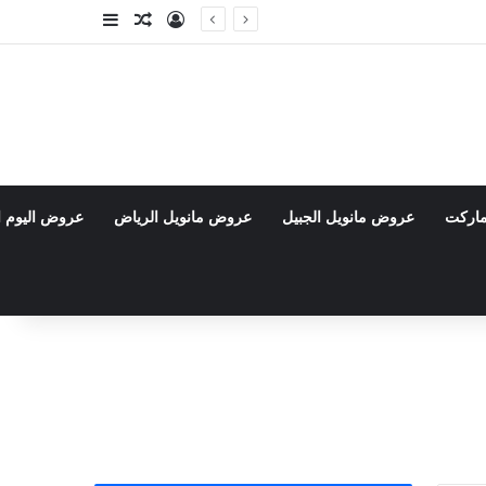
تسجيل الدخول
مقال عشوائي
إضافة عمود جا
ماركت
عروض مانويل الجبيل
عروض مانويل الرياض
عروض اليوم ا