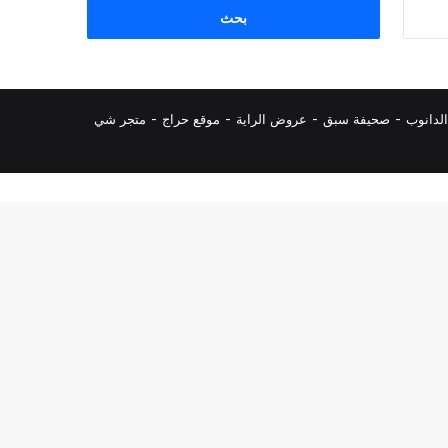
البحث
عن:
لدانوب
-
صحيفة سبق
-
عروض الراية
-
موقع حراج
-
متجر شي