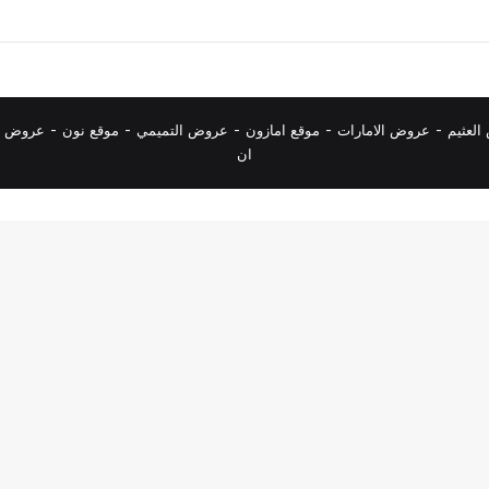
لعثيم
-
عروض الامارات
-
موقع امازون
-
عروض التميمي
-
م
وقع نون
-
عروض ا
ان