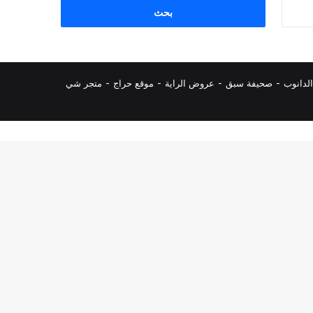
البحث
عن:
لدانوب
-
صحيفة سبق
-
عروض الراية
-
موقع حراج
-
متجر شي