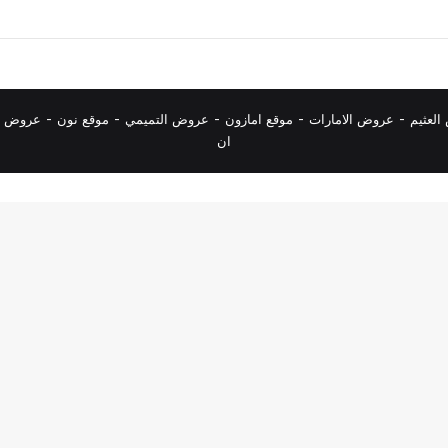
لعثيم
-
عروض الامارات
-
موقع امازون
-
عروض التميمي
-
م
وقع نون
-
عروض ا
ان