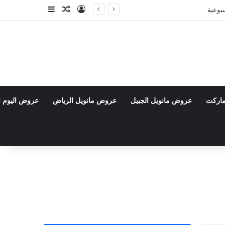
تسجيل الدخول
مقال عشوائي
إضافة عمود جا
ماركت
عروض مانويل الجبيل
عروض مانويل الرياض
عروض اليوم ا