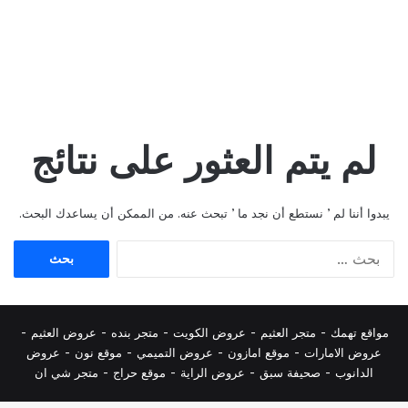
لم يتم العثور على نتائج
يبدوا أننا لم ’ نستطع أن نجد ما ’ تبحث عنه. من الممكن أن يساعدك البحث.
البحث
عن:
مواقع تهمك -
متجر العثيم
-
عروض الكويت
-
متجر بنده
-
عروض العثيم
-
عروض الامارات
-
موقع امازون
-
عروض التميمي
-
م
وقع نون
-
عروض
الدانوب
-
صحيفة سبق
-
عروض الراية
-
موقع حراج
-
متجر شي ان