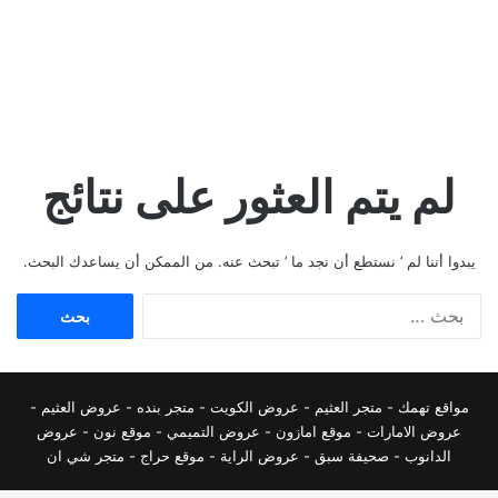
لم يتم العثور على نتائج
يبدوا أننا لم ’ نستطع أن نجد ما ’ تبحث عنه. من الممكن أن يساعدك البحث.
البحث
عن:
مواقع تهمك -
متجر العثيم
-
عروض الكويت
-
متجر بنده
-
عروض العثيم
-
عروض الامارات
-
موقع امازون
-
عروض التميمي
-
م
وقع نون
-
عروض
الدانوب
-
صحيفة سبق
-
عروض الراية
-
موقع حراج
-
متجر شي ان