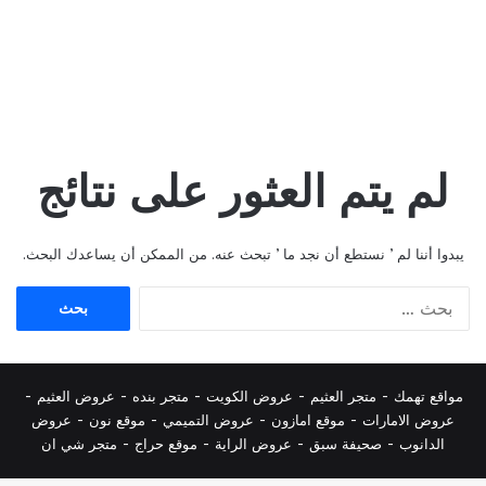
لم يتم العثور على نتائج
يبدوا أننا لم ’ نستطع أن نجد ما ’ تبحث عنه. من الممكن أن يساعدك البحث.
البحث
عن:
مواقع تهمك -
متجر العثيم
-
عروض الكويت
-
متجر بنده
-
عروض العثيم
-
عروض الامارات
-
موقع امازون
-
عروض التميمي
-
م
وقع نون
-
عروض
الدانوب
-
صحيفة سبق
-
عروض الراية
-
موقع حراج
-
متجر شي ان