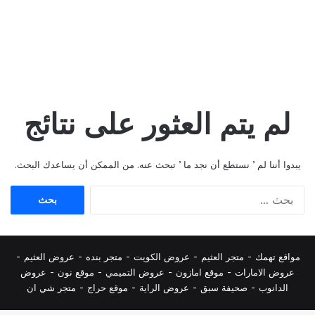
لم يتم العثور على نتائج
يبدوا أننا لم ’ نستطع أن نجد ما ’ تبحث عنه. من الممكن أن يساعدك البحث.
البحث
عن:
مواقع تهمك -
متجر العثيم
-
عروض الكويت
-
متجر بنده
-
عروض العثيم
-
عروض الامارات
-
موقع امازون
-
عروض التميمي
-
م
وقع نون
-
عروض
الدانوب
-
صحيفة سبق
-
عروض الراية
-
موقع حراج
-
متجر شي ان