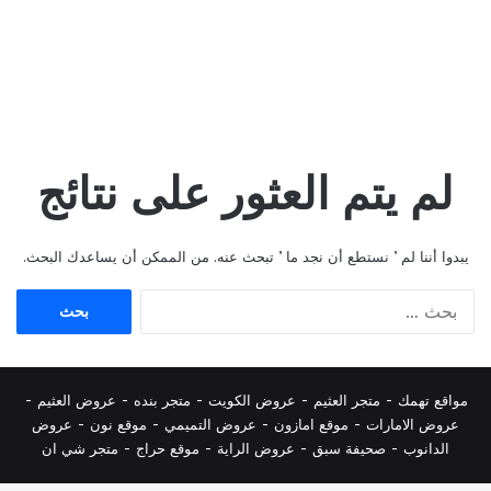
لم يتم العثور على نتائج
يبدوا أننا لم ’ نستطع أن نجد ما ’ تبحث عنه. من الممكن أن يساعدك البحث.
البحث
عن:
مواقع تهمك -
متجر العثيم
-
عروض الكويت
-
متجر بنده
-
عروض العثيم
-
عروض الامارات
-
موقع امازون
-
عروض التميمي
-
م
وقع نون
-
عروض
الدانوب
-
صحيفة سبق
-
عروض الراية
-
موقع حراج
-
متجر شي ان