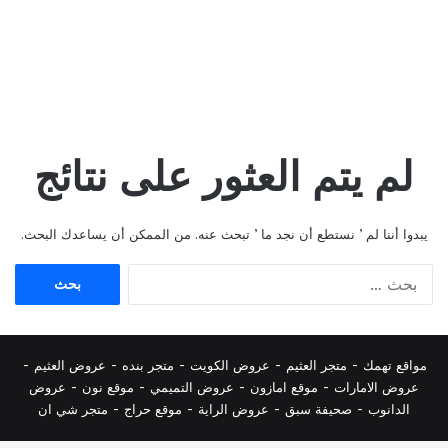
لم يتم العثور على نتائج
يبدوا أننا لم ’ نستطع أن نجد ما ’ تبحث عنه. من الممكن أن يساعدك البحث.
البحث
عن:
مواقع تهمك -
متجر العثيم
-
عروض الكويت
-
متجر بنده
-
عروض العثيم
-
عروض الامارات
-
موقع امازون
-
عروض التميمي
-
م
وقع نون
-
عروض
الدانوب
-
صحيفة سبق
-
عروض الراية
-
موقع حراج
-
متجر شي ان