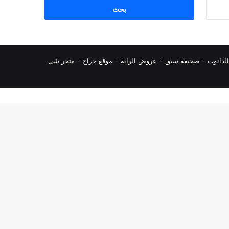
البحث
عن:
لدانوب
-
صحيفة سبق
-
عروض الراية
-
موقع حراج
-
متجر شي