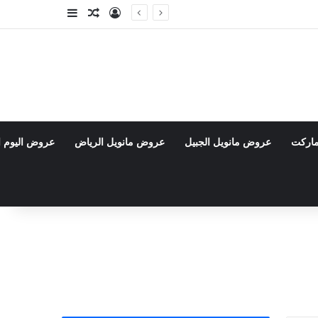
تسجيل الدخول
مقال عشوائي
إضافة عمود جا
ماركت
عروض مانويل الجبيل
عروض مانويل الرياض
عروض اليوم ا