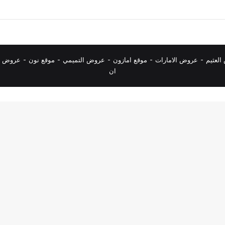
لعثيم
-
عروض الامارات
-
موقع امازون
-
عروض التميمي
-
م
وقع نون
-
عروض ا
ان