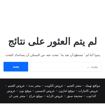
لم يتم العثور على نتائج
يبدوا أننا لم ’ نستطع أن نجد ما ’ تبحث عنه. من الممكن أن يساعدك البحث.
البحث
عن:
مواقع تهمك -
متجر العثيم
-
عروض الكويت
-
متجر بنده
-
عروض العثيم
-
عروض الامارات
-
موقع امازون
-
عروض التميمي
-
م
وقع نون
-
عروض
الدانوب
-
صحيفة سبق
-
عروض الراية
-
موقع حراج
-
متجر شي ان