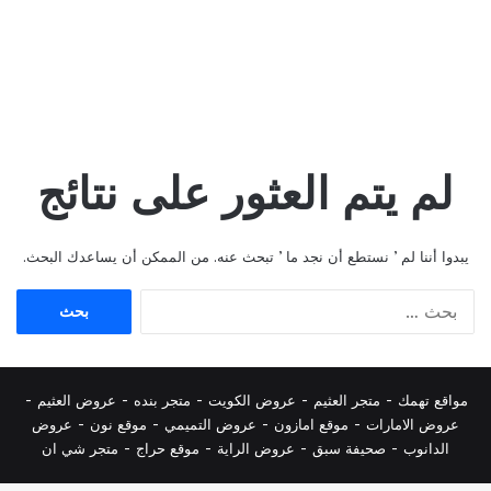
لم يتم العثور على نتائج
يبدوا أننا لم ’ نستطع أن نجد ما ’ تبحث عنه. من الممكن أن يساعدك البحث.
البحث
عن:
مواقع تهمك -
متجر العثيم
-
عروض الكويت
-
متجر بنده
-
عروض العثيم
-
عروض الامارات
-
موقع امازون
-
عروض التميمي
-
م
وقع نون
-
عروض
الدانوب
-
صحيفة سبق
-
عروض الراية
-
موقع حراج
-
متجر شي ان