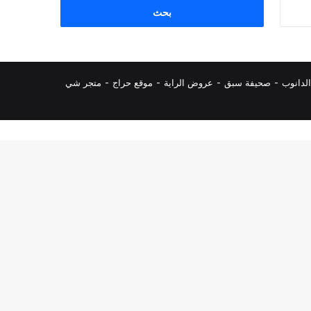
البحث
عن:
لدانوب
-
صحيفة سبق
-
عروض الراية
-
موقع حراج
-
متجر شي