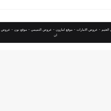
لعثيم
-
عروض الامارات
-
موقع امازون
-
عروض التميمي
-
م
وقع نون
-
عروض ا
ان