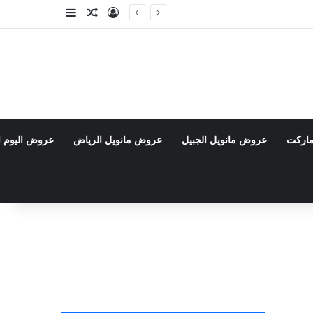
تسجيل الدخول
مقال عشوائي
إضافة عمود جا
ماركت
عروض مانويل الجبيل
عروض مانويل الرياض
عروض اليوم ا