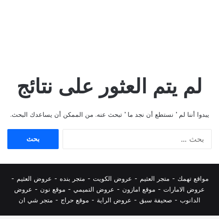
لم يتم العثور على نتائج
يبدوا أننا لم ’ نستطع أن نجد ما ’ تبحث عنه. من الممكن أن يساعدك البحث.
البحث
عن:
مواقع تهمك -
متجر العثيم
-
عروض الكويت
-
متجر بنده
-
عروض العثيم
-
عروض الامارات
-
موقع امازون
-
عروض التميمي
-
م
وقع نون
-
عروض
الدانوب
-
صحيفة سبق
-
عروض الراية
-
موقع حراج
-
متجر شي ان