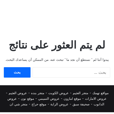
لم يتم العثور على نتائج
يبدوا أننا لم ’ نستطع أن نجد ما ’ تبحث عنه. من الممكن أن يساعدك البحث.
البحث
عن:
مواقع تهمك -
متجر العثيم
-
عروض الكويت
-
متجر بنده
-
عروض العثيم
-
عروض الامارات
-
موقع امازون
-
عروض التميمي
-
م
وقع نون
-
عروض
الدانوب
-
صحيفة سبق
-
عروض الراية
-
موقع حراج
-
متجر شي ان