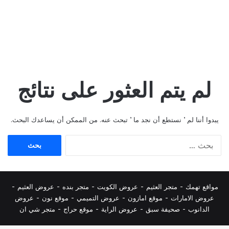
لم يتم العثور على نتائج
يبدوا أننا لم ’ نستطع أن نجد ما ’ تبحث عنه. من الممكن أن يساعدك البحث.
البحث
عن:
مواقع تهمك -
متجر العثيم
-
عروض الكويت
-
متجر بنده
-
عروض العثيم
-
عروض الامارات
-
موقع امازون
-
عروض التميمي
-
م
وقع نون
-
عروض
الدانوب
-
صحيفة سبق
-
عروض الراية
-
موقع حراج
-
متجر شي ان