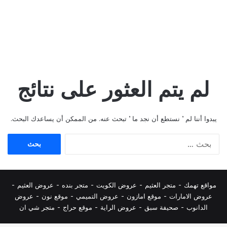
لم يتم العثور على نتائج
يبدوا أننا لم ’ نستطع أن نجد ما ’ تبحث عنه. من الممكن أن يساعدك البحث.
البحث
عن:
مواقع تهمك -
متجر العثيم
-
عروض الكويت
-
متجر بنده
-
عروض العثيم
-
عروض الامارات
-
موقع امازون
-
عروض التميمي
-
م
وقع نون
-
عروض
الدانوب
-
صحيفة سبق
-
عروض الراية
-
موقع حراج
-
متجر شي ان