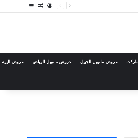
تسجيل الدخول
مقال عشوائي
إضافة عمود جا
ماركت
عروض مانويل الجبيل
عروض مانويل الرياض
عروض اليوم ا