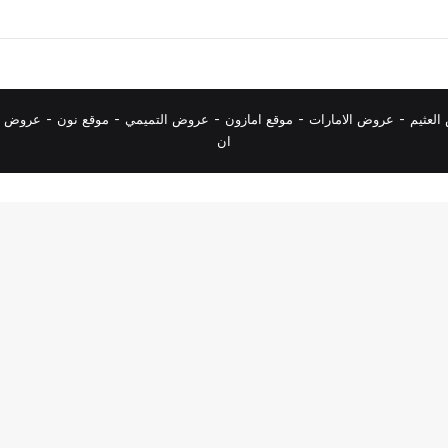
لعثيم
-
عروض الامارات
-
موقع امازون
-
عروض التميمي
-
م
وقع نون
-
عروض ا
ان