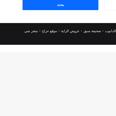
البحث
عن:
لدانوب
-
صحيفة سبق
-
عروض الراية
-
موقع حراج
-
متجر شي