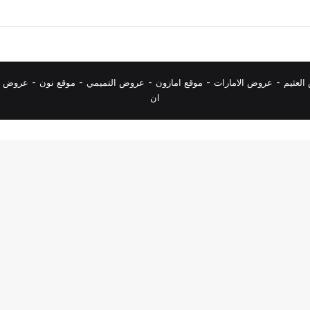
لعثيم
-
عروض الامارات
-
موقع امازون
-
عروض التميمي
-
م
وقع نون
-
عروض ا
ان