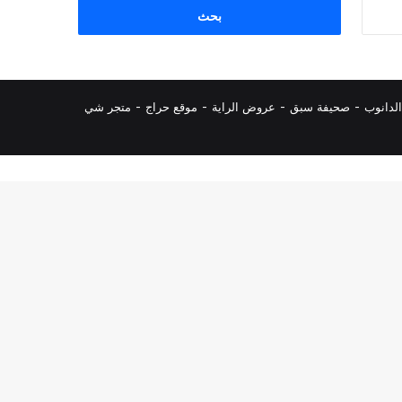
البحث
عن:
لدانوب
-
صحيفة سبق
-
عروض الراية
-
موقع حراج
-
متجر شي