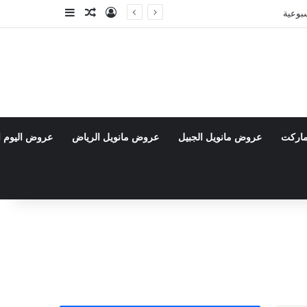
تسجيل الدخول
مقال عشوائي
إضافة عمود جا
ماركت
عروض مانويل الجبيل
عروض مانويل الرياض
عروض اليوم ا