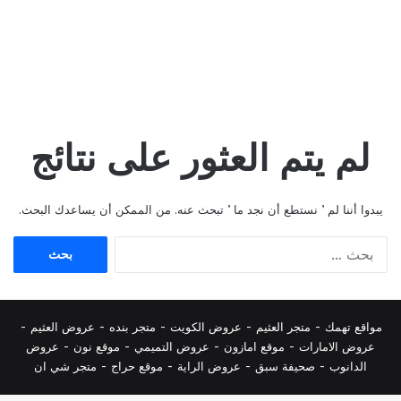
لم يتم العثور على نتائج
يبدوا أننا لم ’ نستطع أن نجد ما ’ تبحث عنه. من الممكن أن يساعدك البحث.
البحث
عن:
مواقع تهمك -
متجر العثيم
-
عروض الكويت
-
متجر بنده
-
عروض العثيم
-
عروض الامارات
-
موقع امازون
-
عروض التميمي
-
م
وقع نون
-
عروض
الدانوب
-
صحيفة سبق
-
عروض الراية
-
موقع حراج
-
متجر شي ان