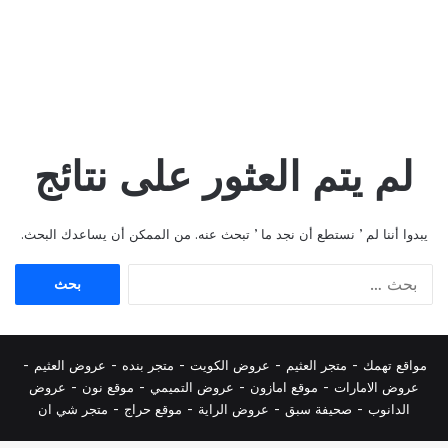
لم يتم العثور على نتائج
يبدوا أننا لم ’ نستطع أن نجد ما ’ تبحث عنه. من الممكن أن يساعدك البحث.
البحث
عن:
مواقع تهمك -
متجر العثيم
-
عروض الكويت
-
متجر بنده
-
عروض العثيم
-
عروض الامارات
-
موقع امازون
-
عروض التميمي
-
م
وقع نون
-
عروض
الدانوب
-
صحيفة سبق
-
عروض الراية
-
موقع حراج
-
متجر شي ان