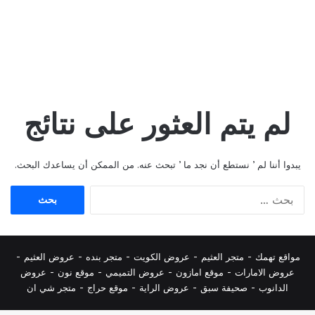
لم يتم العثور على نتائج
يبدوا أننا لم ’ نستطع أن نجد ما ’ تبحث عنه. من الممكن أن يساعدك البحث.
البحث
عن:
مواقع تهمك -
متجر العثيم
-
عروض الكويت
-
متجر بنده
-
عروض العثيم
-
عروض الامارات
-
موقع امازون
-
عروض التميمي
-
م
وقع نون
-
عروض
الدانوب
-
صحيفة سبق
-
عروض الراية
-
موقع حراج
-
متجر شي ان