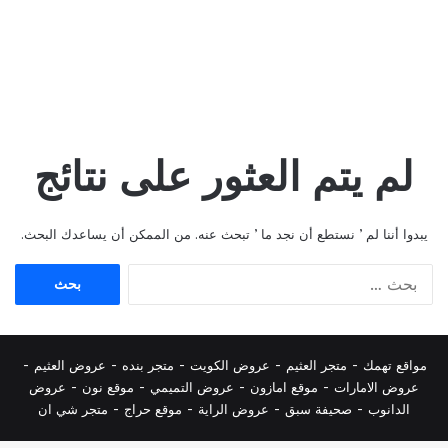
لم يتم العثور على نتائج
يبدوا أننا لم ’ نستطع أن نجد ما ’ تبحث عنه. من الممكن أن يساعدك البحث.
البحث
عن:
مواقع تهمك -
متجر العثيم
-
عروض الكويت
-
متجر بنده
-
عروض العثيم
-
عروض الامارات
-
موقع امازون
-
عروض التميمي
-
م
وقع نون
-
عروض
الدانوب
-
صحيفة سبق
-
عروض الراية
-
موقع حراج
-
متجر شي ان