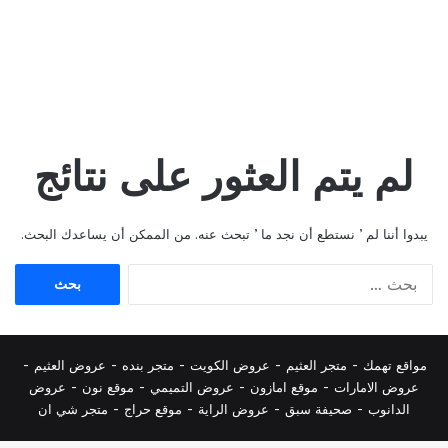
لم يتم العثور على نتائج
يبدوا أننا لم ’ نستطع أن نجد ما ’ تبحث عنه. من الممكن أن يساعدك البحث.
البحث
عن:
مواقع تهمك -
متجر العثيم
-
عروض الكويت
-
متجر بنده
-
عروض العثيم
-
عروض الامارات
-
موقع امازون
-
عروض التميمي
-
م
وقع نون
-
عروض
الدانوب
-
صحيفة سبق
-
عروض الراية
-
موقع حراج
-
متجر شي ان