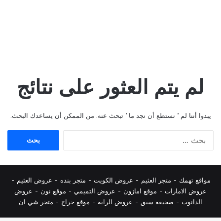
لم يتم العثور على نتائج
يبدوا أننا لم ’ نستطع أن نجد ما ’ تبحث عنه. من الممكن أن يساعدك البحث.
البحث
عن:
مواقع تهمك -
متجر العثيم
-
عروض الكويت
-
متجر بنده
-
عروض العثيم
-
عروض الامارات
-
موقع امازون
-
عروض التميمي
-
م
وقع نون
-
عروض
الدانوب
-
صحيفة سبق
-
عروض الراية
-
موقع حراج
-
متجر شي ان