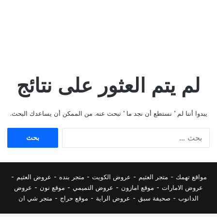
لم يتم العثور على نتائج
يبدوا أننا لم ’ نستطع أن نجد ما ’ تبحث عنه. من الممكن أن يساعدك البحث.
البحث
عن:
مواقع تهمك -
متجر العثيم
-
عروض الكويت
-
متجر بنده
-
عروض العثيم
-
عروض الامارات
-
موقع امازون
-
عروض التميمي
-
م
وقع نون
-
عروض
الدانوب
-
صحيفة سبق
-
عروض الراية
-
موقع حراج
-
متجر شي ان